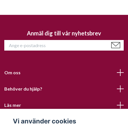
Anmäl dig till vår nyhetsbrev
Om oss
Behöver du hjälp?
Läs mer
Vi använder cookies
Sociala medier