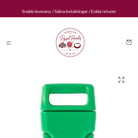
Snabb leverans / Säkra betalningar / Enkla returer