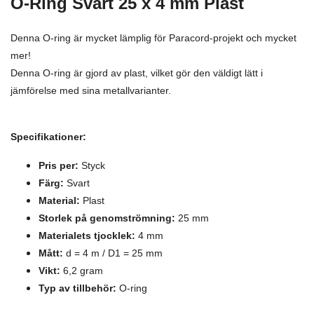
O-Ring Svart 25 x 4 mm Plast
Denna O-ring är mycket lämplig för Paracord-projekt och mycket
mer!
Denna O-ring är gjord av plast, vilket gör den väldigt lätt i
jämförelse med sina metallvarianter.
Specifikationer:
Pris per:
Styck
Färg:
Svart
Material:
Plast
Storlek på genomströmning:
25 mm
Materialets tjocklek:
4 mm
Mått:
d = 4 m / D1 = 25 mm
Vikt:
6,2 gram
Typ av tillbehör:
O-ring