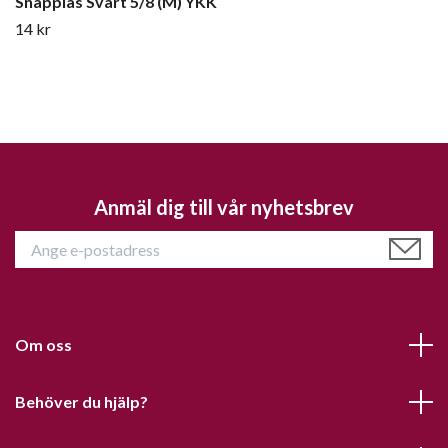
Snäpplås Svart 5/8 (M) YKK
14 kr
Anmäl dig till vår nyhetsbrev
Om oss
Behöver du hjälp?