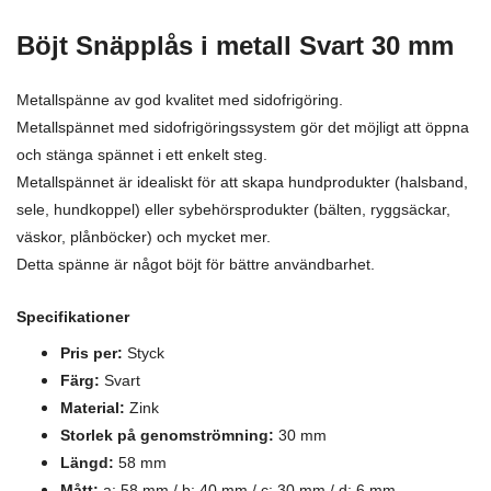
Böjt
Snäpplås i metall
Svart 30 mm
Metallspänne av god kvalitet med sidofrigöring.
Metallspännet med sidofrigöringssystem gör det möjligt att öppna
och stänga spännet i ett enkelt steg.
Metallspännet är idealiskt för att skapa hundprodukter (halsband,
sele, hundkoppel) eller sybehörsprodukter (bälten, ryggsäckar,
väskor, plånböcker) och mycket mer.
Detta spänne är något böjt för bättre användbarhet.
Specifikationer
Pris per:
Styck
Färg:
Svart
Material:
Zink
Storlek på genomströmning:
30 mm
Längd:
58 mm
Mått:
a: 58 mm / b: 40 mm / c: 30 mm / d: 6 mm