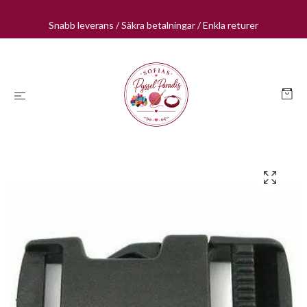
Snabb leverans / Säkra betalningar / Enkla returer