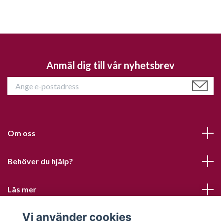
Anmäl dig till vår nyhetsbrev
Om oss
Behöver du hjälp?
Läs mer
Vi använder cookies
Sociala medier