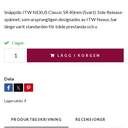
Snäpplås ITW NEXUS Classic SR 40mm (Svart). Side Release-
spännet, som ursprungligen designades av ITW Nexus, har
länge varit standarden för både prestanda och u
I lager.
LÄGG I KORGEN
Dela
Lagersaldo:
4
PRODUKTBESKRIVNING
RECENSIONER