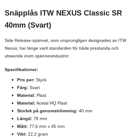
Snäpplås ITW NEXUS Classic SR
40mm
(Svart)
Side Release-spännet, som ursprungligen designades av ITW
Nexus, har länge varit standarden för både prestanda och
utseende inom spännesindustrin.
Specifikationer:
Pris per:
Styck
Färg:
Svart
Material:
Plast
Material:
Acetal HQ Plast
Storlek på genomströmning:
40 mm
Längd:
78 m
m
Mått:
77,6 mm x 45 mm
Vikt:
22,2 gram