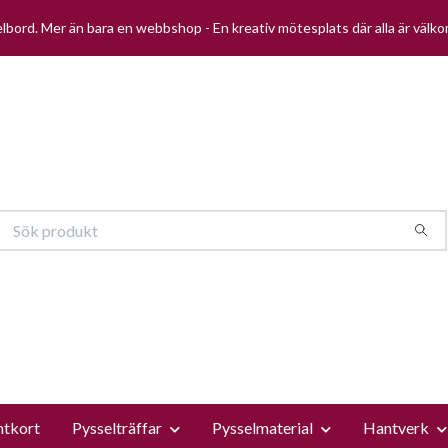
selbord. Mer än bara en webbshop - En kreativ mötesplats där alla är välk
ntkort
Pysselträffar
Pysselmaterial
Hantverk