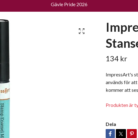
Gävle Pride 2026
Impre
Stans
134 kr
ImpressArt's s
används för att
kommer att ses 
Produkten är tyvä
Dela