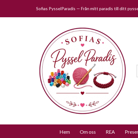
Sofias PysselParadis — Från mitt paradis till ditt pys
Hem
Om oss
REA
Prese