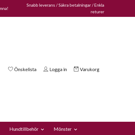
Snabb leverans / Säkra betalningar / Enkla
omna!
returer
Önskelista
Logga in
Varukorg
Hundtillbehör
Mönster