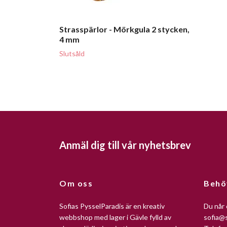
Strasspärlor - Mörkgula 2 stycken,
4 mm
Slutsåld
Anmäl dig till vår nyhetsbrev
Om oss
Behö
Sofias PysselParadis är en kreativ
Du når 
webbshop med lager i Gävle fylld av
sofia@s