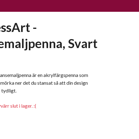
ssArt -
emaljpenna, Svart
tansemaljpenna är en akrylfärgspenna som
 mörka ner det du stansat så att din design
tydligt.
rr slut i lager. :(