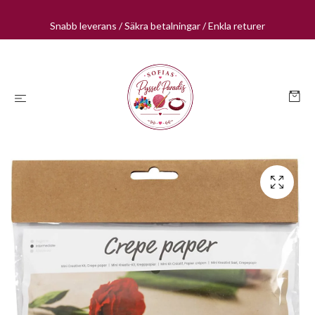
Snabb leverans / Säkra betalningar / Enkla returer