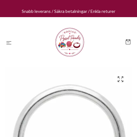
Snabb leverans / Säkra betalningar / Enkla returer