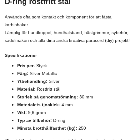
D-ring rostfritt stål
Används ofta som kontakt och komponent för att fästa
karbinhakar.
Lämplig för hundkoppel, hundhalsband, hästgrimmor, sybehör,
sadelmakeri och alla dina andra kreativa paracord (diy) projekt!
Specifikationer
Pris per:
Styck
Färg:
Silver Metallic
Ytbehandling:
Silver
Material:
Rostfritt stål
Storlek på genomströmning:
30 mm
Materialets tjocklek:
4 mm
Vikt:
9,6 gram
Typ av tillbehör:
D-ring
Minsta brotthållfasthet (kg):
250