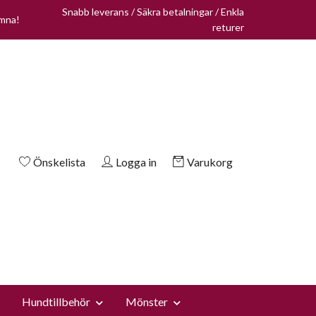
Snabb leverans / Säkra betalningar / Enkla
omna!
returer
Önskelista
Logga in
Varukorg
Hundtillbehör
Mönster