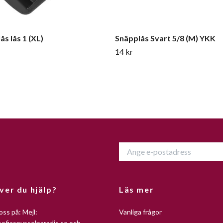
ås lås 1 (XL)
Snäpplås Svart 5/8 (M) YKK
14 kr
ver du hjälp?
Läs mer
oss på: Mejl:
Vanliga frågor
ofiaspysselparadis.se
och