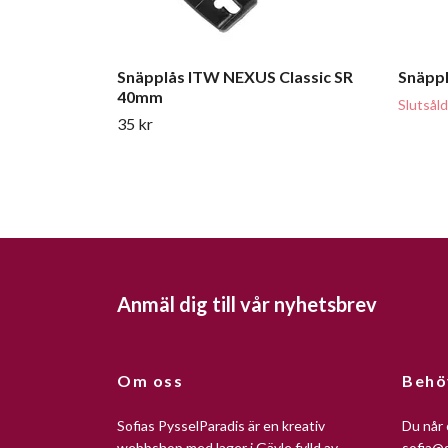
Snäpplås ITW NEXUS Classic SR
Snäppl
40mm
Slutsåld
35 kr
Anmäl dig till vår nyhetsbrev
Om oss
Behö
Sofias PysselParadis är en kreativ
Du når 
webbshop med lager i Gävle fylld av
sofia@s