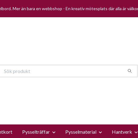
selbord. Mer än bara en webbshop - En kreativ mötesplats där alla är välk
ntkort
Pysselträffar
Pysselmaterial
Hantverk