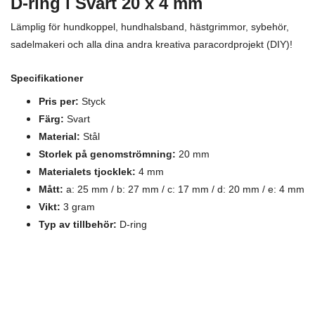
D-ring i Svart 20 x 4 mm
Lämplig för hundkoppel, hundhalsband, hästgrimmor, sybehör,
sadelmakeri och alla dina andra kreativa paracordprojekt (DIY)!
Specifikationer
Pris per:
Styck
Färg:
Svart
Material:
S
tål
Storlek på genomströmning:
20 mm
Materialets tjocklek:
4 mm
Mått:
a: 25 mm / b: 27 mm / c: 17 mm / d: 20 mm / e: 4 mm
Vikt:
3 gram
Typ av tillbehör:
D-ring