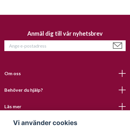
Anmäl dig till vår nyhetsbrev
Om oss
Behöver du hjälp?
Läs mer
Vi använder cookies
Sociala medier