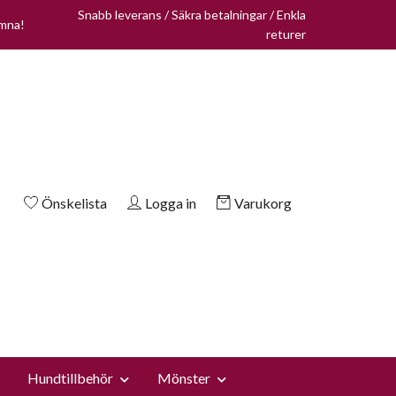
Snabb leverans / Säkra betalningar / Enkla
omna!
returer
Önskelista
Logga in
Varukorg
Hundtillbehör
Mönster