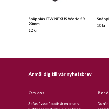
Snäpplås ITW NEXUS World SR
Snäpplå
20mm
10 kr
12 kr
Anmäl dig till vår nyhetsbrev
Om oss
Behö
Sofias PysselParadis är en kreativ
Du når 
webbshop med lager i Gävle fylld av
sofia@s