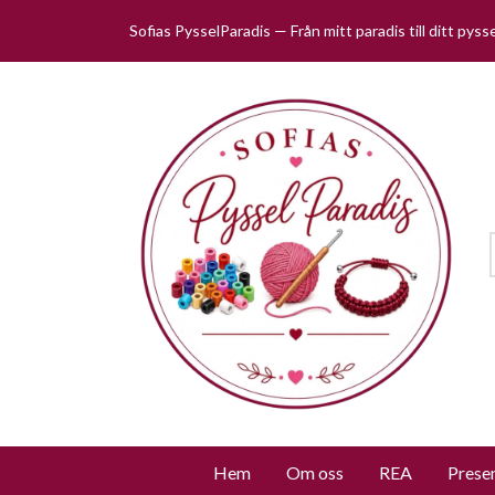
Sofias PysselParadis — Från mitt paradis till ditt pys
Hem
Om oss
REA
Prese