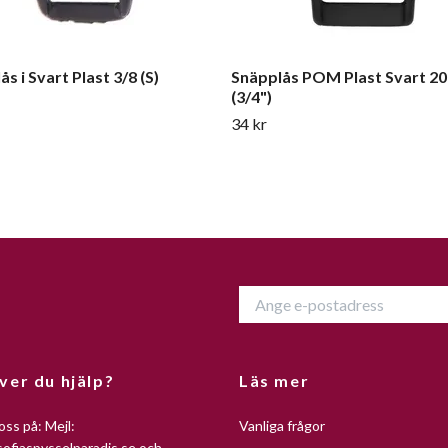
s i Svart Plast 3/8 (S)
Snäpplås POM Plast Svart 2
(3/4")
34 kr
ver du hjälp?
Läs mer
oss på: Mejl:
Vanliga frågor
ofiaspysselparadis.se
och