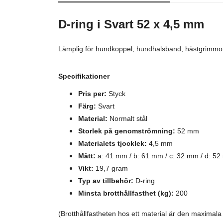
D-ring i Svart 52 x 4,5 mm
Lämplig för hundkoppel, hundhalsband, hästgrimmor,
Specifikationer
Pris per:
Styck
Färg:
Svart
Material:
N
ormalt stål
Storlek på genomströmning:
52 mm
Materialets tjocklek:
4,5 mm
Mått:
a: 41 mm / b: 61 mm / c: 32 mm / d: 52
Vikt:
19,7 gram
Typ av tillbehör:
D-ring
Minsta brotthållfasthet (kg):
200
(Brotthållfastheten hos ett material är den maxima