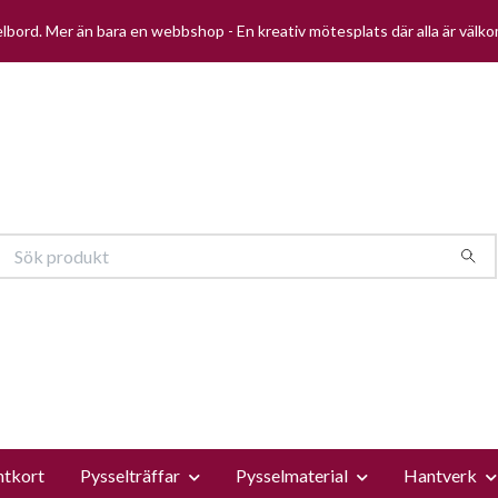
selbord. Mer än bara en webbshop - En kreativ mötesplats där alla är välk
ntkort
Pysselträffar
Pysselmaterial
Hantverk