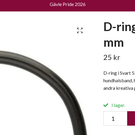
Gävle Pride 2026
D-ring
mm
25 kr
D-ring i Svart 
hundhalsband, h
andra kreativa 
I lager.