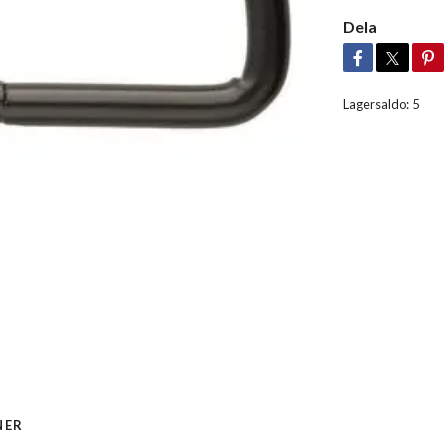
Dela
Lagersaldo:
5
NER