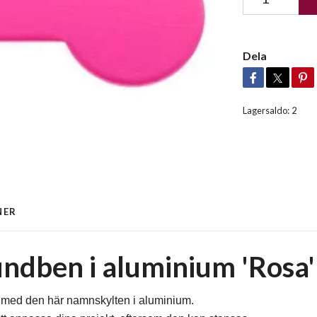
Dela
Lagersaldo:
2
NER
dben i aluminium 'Rosa'
 med den här namnskylten i aluminium.