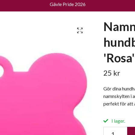
Gävle Pride 2026
Namn
hundb
'Rosa
25 kr
Gör dina hundh
namnskylten i 
perfekt för att
I lager.