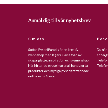
Anmäl dig till vår nyhetsbrev
Om oss
Behö
Sofias PysselParadis är en kreativ
Du når 
webbshop med lager i Gävle fylld av
sofia@s
skaparglädje, inspiration och gemenskap.
Telefo
Här hittar du pysselmaterial, handgjorda
Telefo
produkter och mysiga pysselträffar både
online och i Gävle.